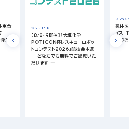
2026.07
ル重合
抗体医
2026.07.16
マー
イス「T
【8/8・9開催】「大塚化学
ト竣工
開のお
POTICON杯レスキューロボッ
トコンテスト2026」競技会本選
― どなたでも無料でご観覧いた
だけます ―