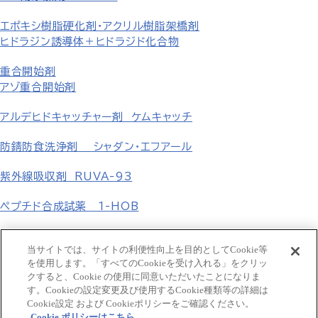
エポキシ樹脂硬化剤・アクリル樹脂架橋剤
ヒドラジン誘導体＋ヒドラジド化合物
重合開始剤
アゾ重合開始剤
アルデヒドキャッチャー剤 ケムキャッチ
防錆防食洗浄剤 シャダン・エフアール
紫外線吸収剤 RUVA-93
ペプチド合成試薬 1-HOB
無機塩
当サイトでは、サイトの利便性向上を目的としてCookie等
を使用します。「すべてのCookieを受け入れる」をクリッ
フェニル誘導体 p-置換フェニル誘導体
クすると、Cookie の使用に同意いただいたことになりま
す。Cookieの設定変更及び使用するCookie種類等の詳細は
GCLE・タゾバクタム β-ラクタム化合物
Cookie設定 および Cookieポリシーをご確認ください。
Cookie ポリシーはこちら