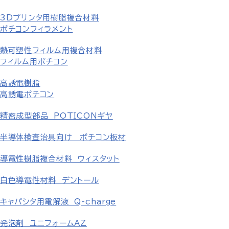
3Dプリンタ用樹脂複合材料
ポチコンフィラメント
熱可塑性フィルム用複合材料
フィルム用ポチコン
高誘電樹脂
高誘電ポチコン
精密成型部品 POTICONギヤ
半導体検査治具向け ポチコン板材
導電性樹脂複合材料 ウィスタット
白色導電性材料 デントール
キャパシタ用電解液 Q-charge
発泡剤 ユニフォームAZ