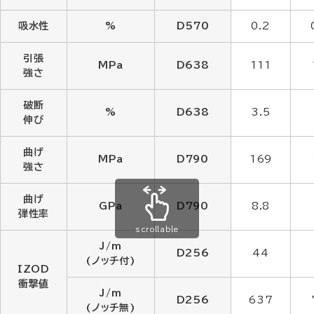
吸水性
%
D570
0.2
引張
MPa
D638
111
強さ
破断
%
D638
3.5
伸び
曲げ
MPa
D790
169
強さ
曲げ
GPa
D790
8.8
弾性率
scrollable
J/m
D256
44
(ノッチ付)
IZOD
衝撃値
J/m
D256
637
(ノッチ無)