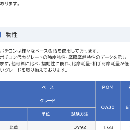
あります。
物性
ポチコンは様々なベース樹脂を使用しております。
ポチコン代表グレードの強度物性・摩擦摩耗特性のデータを示し
ます。他材料に比べ、摺動性に優れ、比摩耗量・相手材摩耗量が低
いグレードを取り揃えております。
ベース
POM
グレード
OA30
B
単位
試験方法
比重
D792
1.68