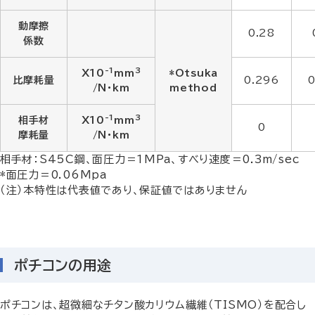
動摩擦
0.28
係数
-1
3
X10
mm
*Otsuka
比摩耗量
0.296
0
/N・km
method
-1
3
相手材
X10
mm
0
摩耗量
/N・km
相手材：S45C鋼、面圧力＝1MPa、すべり速度＝0.3m/sec
*面圧力＝0.06Mpa
（注）本特性は代表値であり、保証値ではありません
ポチコンの用途
ポチコンは、超微細なチタン酸カリウム繊維（TISMO）を配合し