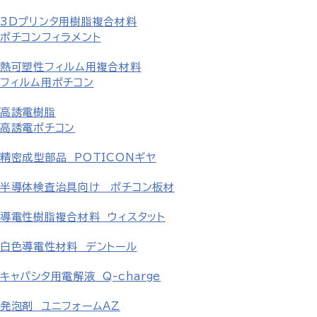
3Dプリンタ用樹脂複合材料
ポチコンフィラメント
熱可塑性フィルム用複合材料
フィルム用ポチコン
高誘電樹脂
高誘電ポチコン
精密成型部品 POTICONギヤ
半導体検査治具向け ポチコン板材
導電性樹脂複合材料 ウィスタット
白色導電性材料 デントール
キャパシタ用電解液 Q-charge
発泡剤 ユニフォームAZ