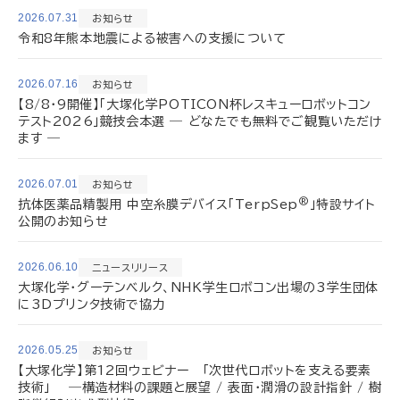
2026.07.31
お知らせ
令和8年熊本地震による被害への支援について
2026.07.16
お知らせ
【8/8・9開催】「大塚化学POTICON杯レスキューロボットコン
テスト2026」競技会本選 ― どなたでも無料でご観覧いただけ
ます ―
2026.07.01
お知らせ
®
抗体医薬品精製用 中空糸膜デバイス「TerpSep
」特設サイト
公開のお知らせ
2026.06.10
ニュースリリース
大塚化学・グーテンベルク、NHK学生ロボコン出場の3学生団体
に3Dプリンタ技術で協力
2026.05.25
お知らせ
【大塚化学】第12回ウェビナー 「次世代ロボットを支える要素
技術」 ―構造材料の課題と展望 / 表面・潤滑の設計指針 / 樹