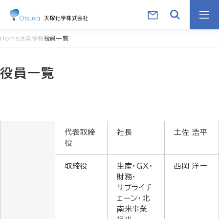
Home
企業情報
役員一覧
役員一覧
代表取締
社長
土佐 浩平
役
取締役
生産・GX・
西岡 洋一
財務・
サプライチ
ェーン・北
南米事業