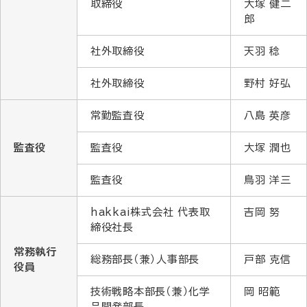
取締役
大塚 健二
郎
社外取締役
天羽 稔
社外取締役
野村 好弘
常勤監査役
八島 英彦
監査役
監査役
大塚 潤也
監査役
鳥羽 洋三
hakkai株式会社 代表取
吉岡 努
締役社長
常務執行
総務部長（兼）人事部長
戸部 克信
役員
技術戦略本部長（兼）化学
岡 昭範
品開発部長