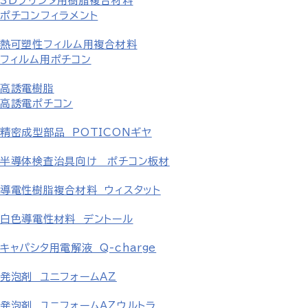
3Dプリンタ用樹脂複合材料
ポチコンフィラメント
熱可塑性フィルム用複合材料
フィルム用ポチコン
高誘電樹脂
高誘電ポチコン
精密成型部品 POTICONギヤ
半導体検査治具向け ポチコン板材
導電性樹脂複合材料 ウィスタット
白色導電性材料 デントール
キャパシタ用電解液 Q-charge
発泡剤 ユニフォームAZ
発泡剤 ユニフォームAZウルトラ