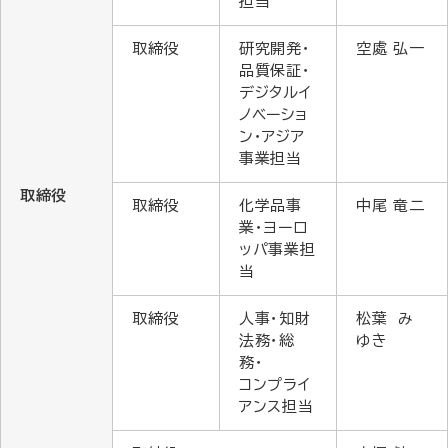
担当
取締役
研究開発・
空處 弘一
品質保証・
デジタルイ
ノベーショ
ン・アジア
事業担当
取締役
取締役
化学品事
中尾 竜二
業・ヨーロ
ッパ事業担
当
取締役
人事・知財
松葉 み
法務・総
ゆき
務・
コンプライ
アンス担当