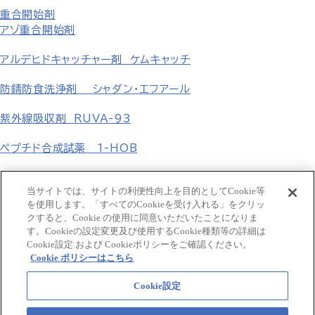
重合開始剤
アゾ重合開始剤
アルデヒドキャッチャー剤 ケムキャッチ
防錆防食洗浄剤 シャダン・エフアール
紫外線吸収剤 RUVA-93
ペプチド合成試薬 1-HOB
無機塩
当サイトでは、サイトの利便性向上を目的としてCookie等
を使用します。「すべてのCookieを受け入れる」をクリッ
フェニル誘導体 p-置換フェニル誘導体
クすると、Cookie の使用に同意いただいたことになりま
す。Cookieの設定変更及び使用するCookie種類等の詳細は
GCLE・タゾバクタム β-ラクタム化合物
Cookie設定 および Cookieポリシーをご確認ください。
Cookie ポリシーはこちら
食品添加用合成香料
マルトール、エチルマルトール、レブリン酸
Cookie設定