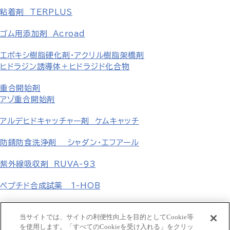
粘着剤 TERPLUS
ゴム用添加剤 Acroad
エポキシ樹脂硬化剤・アクリル樹脂架橋剤
ヒドラジン誘導体＋ヒドラジド化合物
重合開始剤
アゾ重合開始剤
アルデヒドキャッチャー剤 ケムキャッチ
防錆防食洗浄剤 シャダン・エフアール
紫外線吸収剤 RUVA-93
ペプチド合成試薬 1-HOB
無機塩
当サイトでは、サイトの利便性向上を目的としてCookie等
を使用します。「すべてのCookieを受け入れる」をクリッ
フェニル誘導体 p-置換フェニル誘導体