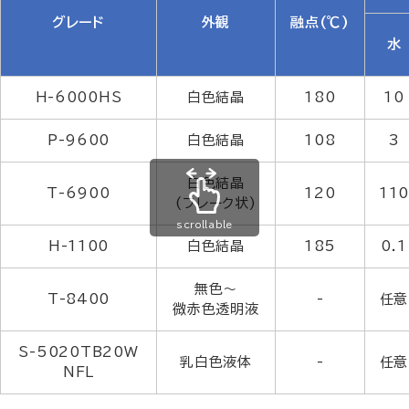
グレード
外観
融点(℃)
水
H-6000HS
白色結晶
180
10
P-9600
白色結晶
108
3
白色結晶
T-6900
120
11
(フレーク状)
scrollable
H-1100
白色結晶
185
0.1
無色～
T-8400
-
任意
微赤色透明液
S-5020TB20W
乳白色液体
-
任意
NFL