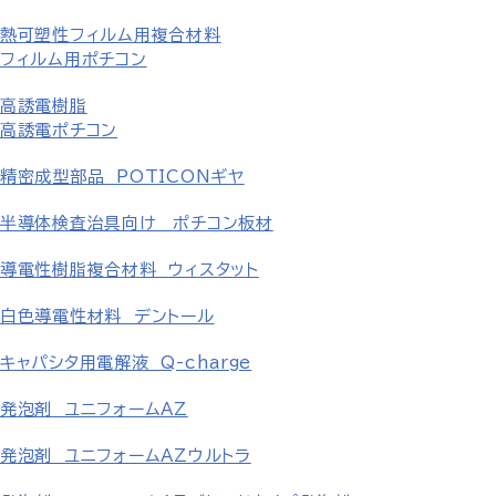
熱可塑性フィルム用複合材料
フィルム用ポチコン
高誘電樹脂
高誘電ポチコン
精密成型部品 POTICONギヤ
半導体検査治具向け ポチコン板材
導電性樹脂複合材料 ウィスタット
白色導電性材料 デントール
キャパシタ用電解液 Q-charge
発泡剤 ユニフォームAZ
発泡剤 ユニフォームAZウルトラ