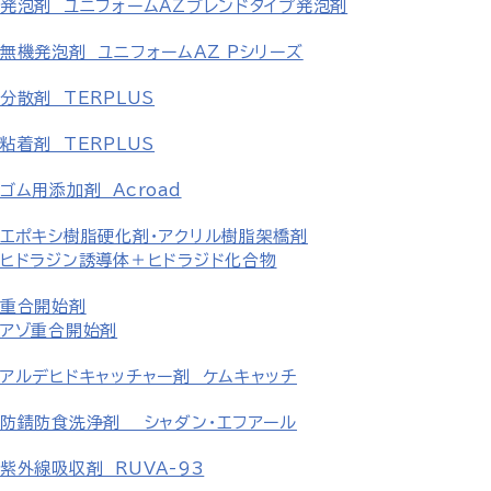
発泡剤 ユニフォームAZブレンドタイプ発泡剤
無機発泡剤 ユニフォームAZ Pシリーズ
分散剤 TERPLUS
粘着剤 TERPLUS
ゴム用添加剤 Acroad
エポキシ樹脂硬化剤・アクリル樹脂架橋剤
ヒドラジン誘導体＋ヒドラジド化合物
重合開始剤
アゾ重合開始剤
アルデヒドキャッチャー剤 ケムキャッチ
防錆防食洗浄剤 シャダン・エフアール
紫外線吸収剤 RUVA-93