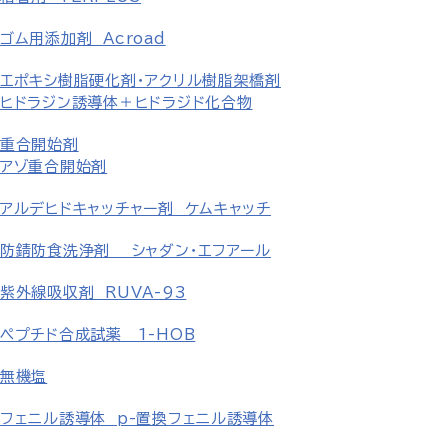
ゴム用添加剤 Acroad
エポキシ樹脂硬化剤・アクリル樹脂架橋剤
ヒドラジン誘導体＋ヒドラジド化合物
重合開始剤
アゾ重合開始剤
アルデヒドキャッチャー剤 ケムキャッチ
防錆防食洗浄剤 シャダン・エフアール
紫外線吸収剤 RUVA-93
ペプチド合成試薬 1-HOB
無機塩
フェニル誘導体 p-置換フェニル誘導体