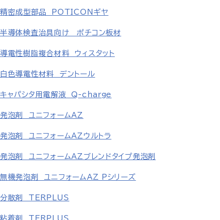
精密成型部品 POTICONギヤ
半導体検査治具向け ポチコン板材
導電性樹脂複合材料 ウィスタット
白色導電性材料 デントール
キャパシタ用電解液 Q-charge
発泡剤 ユニフォームAZ
発泡剤 ユニフォームAZウルトラ
発泡剤 ユニフォームAZブレンドタイプ発泡剤
無機発泡剤 ユニフォームAZ Pシリーズ
分散剤 TERPLUS
粘着剤 TERPLUS