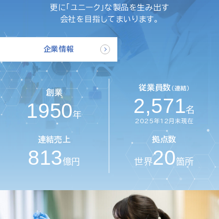
更に「ユニーク」な製品を生み出す
会社を目指してまいります。
企業情報
従業員数
（連結）
創業
2,571
1950
名
年
2025年12月末現在
連結売上
拠点数
813
20
億円
世界
箇所