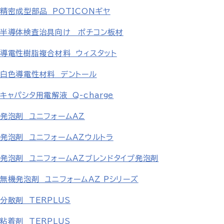
精密成型部品 POTICONギヤ
半導体検査治具向け ポチコン板材
導電性樹脂複合材料 ウィスタット
白色導電性材料 デントール
キャパシタ用電解液 Q-charge
発泡剤 ユニフォームAZ
発泡剤 ユニフォームAZウルトラ
発泡剤 ユニフォームAZブレンドタイプ発泡剤
無機発泡剤 ユニフォームAZ Pシリーズ
分散剤 TERPLUS
粘着剤 TERPLUS