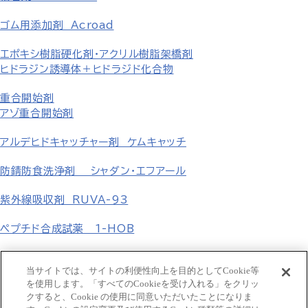
ゴム用添加剤 Acroad
エポキシ樹脂硬化剤・アクリル樹脂架橋剤
ヒドラジン誘導体＋ヒドラジド化合物
重合開始剤
アゾ重合開始剤
アルデヒドキャッチャー剤 ケムキャッチ
防錆防食洗浄剤 シャダン・エフアール
紫外線吸収剤 RUVA-93
ペプチド合成試薬 1-HOB
無機塩
当サイトでは、サイトの利便性向上を目的としてCookie等
を使用します。「すべてのCookieを受け入れる」をクリッ
フェニル誘導体 p-置換フェニル誘導体
クすると、Cookie の使用に同意いただいたことになりま