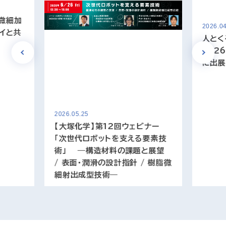
回微細加
2026.04
アイと共
人とく
202
に出展
2026.05.25
【大塚化学】第12回ウェビナー
「次世代ロボットを支える要素技
術」 ―構造材料の課題と展望
/ 表面・潤滑の設計指針 / 樹脂微
細射出成型技術―