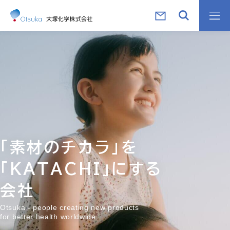
「素材のチカラ」を
「KATACHI」にする
会社
Otsuka - people creating new products
for better health worldwide