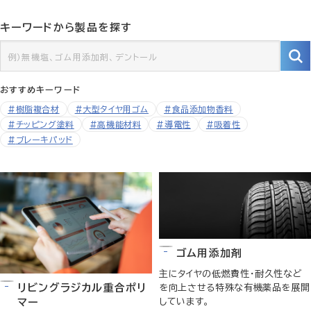
キーワードから製品を探す
おすすめキーワード
樹脂複合材
大型タイヤ用ゴム
食品添加物香料
チッピング塗料
高機能材料
導電性
吸着性
ブレーキパッド
ゴム用添加剤
主にタイヤの低燃費性・耐久性など
リビングラジカル重合ポリ
を向上させる特殊な有機薬品を展開
しています。
マー