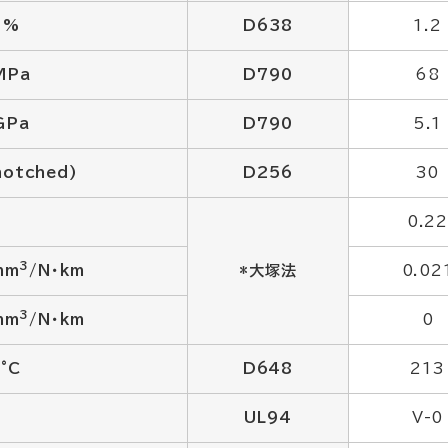
%
D638
1.2
MPa
D790
68
GPa
D790
5.1
notched)
D256
30
0.2
3
mm
/N・km
*大塚法
0.02
3
mm
/N・km
0
°C
D648
213
UL94
V-0