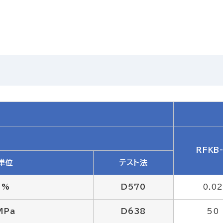
RFKB
単位
テスト法
%
D570
0.0
MPa
D638
50