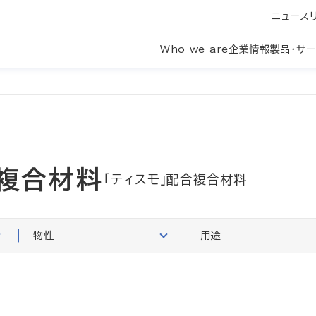
ニュース
Who we are
企業情報
製品・サ
複合材料
「ティスモ」配合複合材料
物性
用途