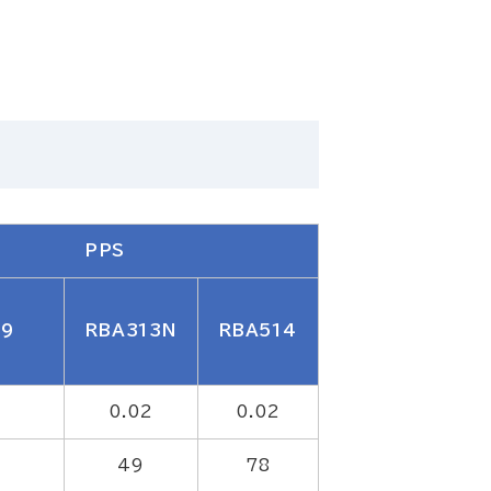
PPS
-9
RBA313N
RBA514
2
0.02
0.02
49
78