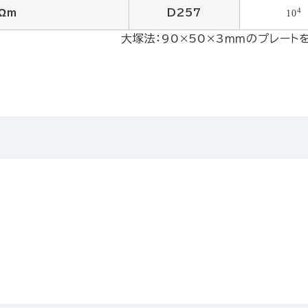
4
Ωm
D257
10
大塚法：90×50×3ｍｍのプレー