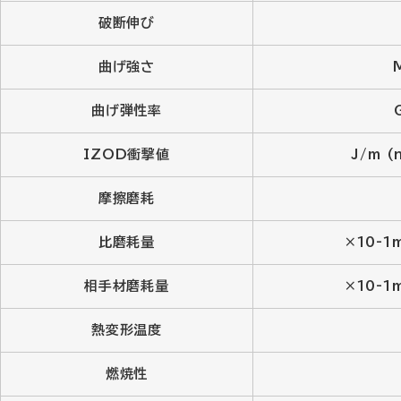
破断伸び
曲げ強さ
曲げ弾性率
IZOD衝撃値
J/m (
摩擦磨耗
比磨耗量
×10-1
相手材磨耗量
×10-1
熱変形温度
燃焼性