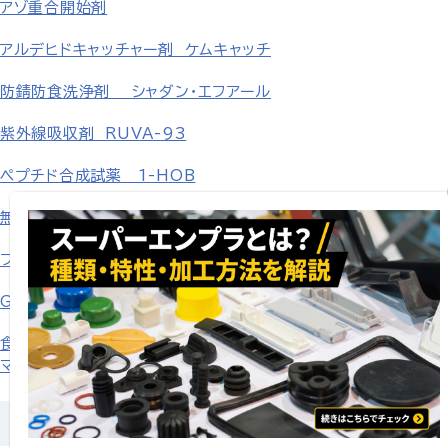
アゾ重合開始剤
アルデヒドキャッチャー剤 ケムキャッチ
防錆防食洗浄剤 シャダン・エフアール
紫外線吸収剤 RUVA-93
ペプチド合成試薬 1-HOB
無機塩
フェニル誘導体 p-置換フェニル誘導体
GCLE・タゾバクタム β-ラクタム化合物
食品添加用合成香料
マルトール、エチルマルトール、レブリン酸
大塚グループ