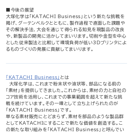
■今後の展望
大塚化学は「KATACHI Business」という新たな挑戦を
掲げ、グーテンベルクとともに、製作過程で直面した課題や
その解決手法、大会を通じて得られる知見を現製品の改良
や、新製品の開発に活かしてまいります。切削や金型を中心
とした従来製法と比較して環境負荷が低い3Dプリンタによ
るものづくりの発展に貢献してまいります。
「KATACHI Business」
とは
大塚化学は、これまで粉末状や液状等、部品になる前の
「素材」を提供してきました。これからは、素材の力と自社の
コア技術を活用し、これまでの事業範囲を超えて新たな挑
戦を続けています。その一環として立ち上げられたのが
「KATACHI Business」です。
単なる素材販売にとどまらず、素材を部品のような製品群
としてKATACHIにすることで新たな価値を創造する。こ
の新たな取り組みを「KATACHI Business」と呼んでい