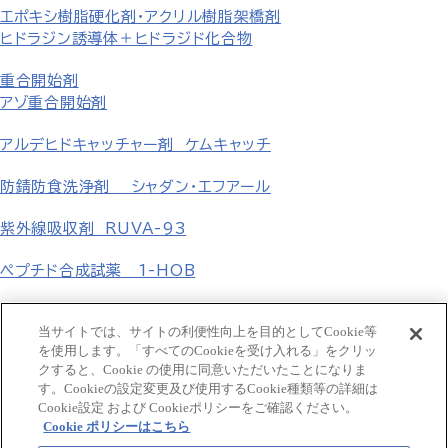
エポキシ樹脂硬化剤・アクリル樹脂架橋剤
ヒドラジン誘導体＋ヒドラジド化合物
重合開始剤
アゾ重合開始剤
アルデヒドキャッチャー剤 ケムキャッチ
防錆防食洗浄剤 シャダン・エフアール
紫外線吸収剤 RUVA-93
ペプチド合成試薬 1-HOB
無機塩
当サイトでは、サイトの利便性向上を目的としてCookie等
を使用します。「すべてのCookieを受け入れる」をクリッ
フェニル誘導体 p-置換フェニル誘導体
クすると、Cookie の使用に同意いただいたことになりま
す。Cookieの設定変更及び使用するCookie種類等の詳細は
GCLE・タゾバクタム β-ラクタム化合物
Cookie設定 および Cookieポリシーをご確認ください。
Cookie ポリシーはこちら
食品添加用合成香料