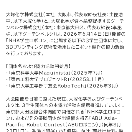
大塚化学株式会社（本社：大阪市、代表取締役社長：土佐浩
平、以下大塚化学）と、大塚化学が資本業務提携するグーテ
ンベルク株式会社（本社：東京都大田区、代表取締役：李丞
株、以下グーテンベルク）は、2026年6月14日（日）開催の
「NHK学生ロボコン」に出場する以下の３学生団体に対し、
３Dプリンティング技術を活用したロボット製作の協力活動
を行っております。
【団体名および協力活動開始月】
・「東京科学大学Maquinista」（2025年7月）
・「東京工科大学プロジェクトR」（2025年11月）
・「東京大学工学部丁友会RoboTech」（2026年3月）
大会開催を目前に控えた現在、大塚化学およびグーテンベ
ルクは、3学生団体への本協力活動を鋭意推進しています。
東京都大田区総合体育館で開催される「NHK学生ロボコ
ン」、およびその優勝団体が出場権を得る「ABU Asia-
Pacific Robot Contest（ABUロボコン）」（同年8月
23日（日）に香港で開催）での優勝に向け、両社は材料・機