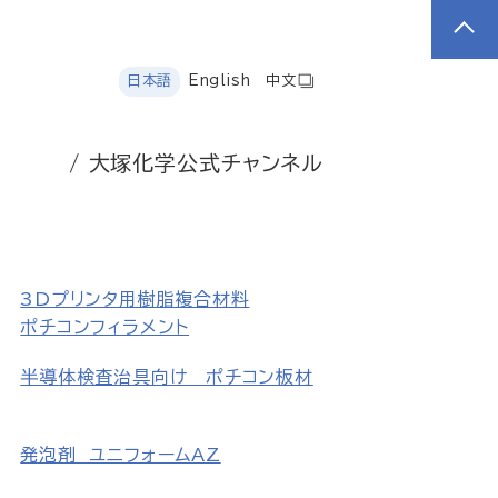
日本語
English
中文
/ 大塚化学公式チャンネル
3Dプリンタ用樹脂複合材料
ポチコンフィラメント
半導体検査治具向け ポチコン板材
発泡剤 ユニフォームAZ