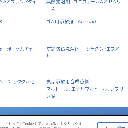
ムAZブレンドタイ
無機発泡剤 ユニフォームAZ Pシリ
ーズ
S
ゴム用添加剤 Acroad
ャー剤 ケムキャ
防錆防食洗浄剤 シャダン・エフアー
ル
ム β-ラクタム化
食品添加用合成香料
マルトール、エチルマルトール、レブリ
ン酸
大塚製薬工場
大鵬薬品工業
大塚倉庫
大塚食品
大塚メディカルデ
。「すべてのCookieを受け入れる」をクリックす