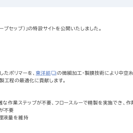
タープセップ）」の特設サイトを公開いたしました。
したポリマーを、
東洋紡
の微細加工・製膜技術により中空糸
精製工程の最適化に貢献します。
煩雑な作業ステップが不要、フロースルーで精製を実施でき、
が不要
理液量を維持