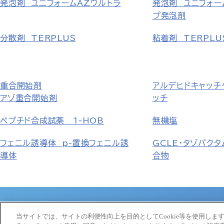
発泡剤 ユニフォームAZウルトラ
発泡剤 ユニフォー
プ発泡剤
分散剤 TERPLUS
粘着剤 TERPLU
重合開始剤
アルデヒドキャッチ
アゾ重合開始剤
ッチ
ペプチド合成試薬 1-HOB
無機塩
フェニル誘導体 p-置換フェニル誘
GCLE・タゾバクタ
導体
合物
大塚ホールディングス
大塚製薬
当サイトでは、サイトの利便性向上を目的としてCookie等を使用します