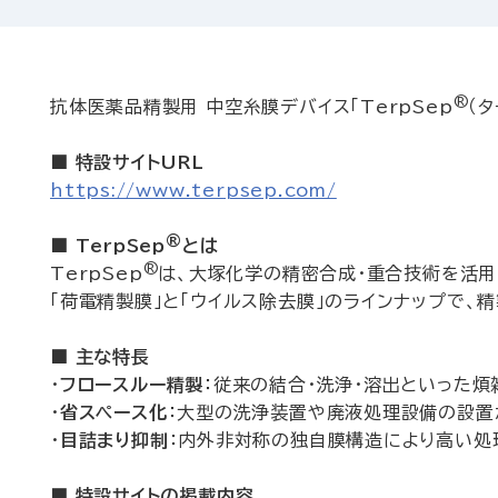
®
抗体医薬品精製用 中空糸膜デバイス「TerpSep
（
■ 特設サイトURL
https://www.terpsep.com/
®
■ TerpSep
とは
®
TerpSep
は、大塚化学の精密合成・重合技術を活用
「荷電精製膜」と「ウイルス除去膜」のラインナップで、
■ 主な特長
・
フロースルー精製
：従来の結合・洗浄・溶出といった
・
省スペース化
：大型の洗浄装置や廃液処理設備の設置
・
目詰まり抑制
：内外非対称の独自膜構造により高い処
■ 特設サイトの掲載内容