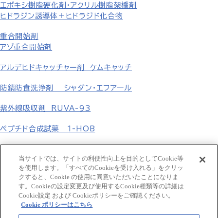
エポキシ樹脂硬化剤・アクリル樹脂架橋剤
ヒドラジン誘導体＋ヒドラジド化合物
重合開始剤
アゾ重合開始剤
アルデヒドキャッチャー剤 ケムキャッチ
防錆防食洗浄剤 シャダン・エフアール
紫外線吸収剤 RUVA-93
ペプチド合成試薬 1-HOB
無機塩
当サイトでは、サイトの利便性向上を目的としてCookie等
を使用します。「すべてのCookieを受け入れる」をクリッ
フェニル誘導体 p-置換フェニル誘導体
クすると、Cookie の使用に同意いただいたことになりま
す。Cookieの設定変更及び使用するCookie種類等の詳細は
GCLE・タゾバクタム β-ラクタム化合物
Cookie設定 および Cookieポリシーをご確認ください。
Cookie ポリシーはこちら
食品添加用合成香料