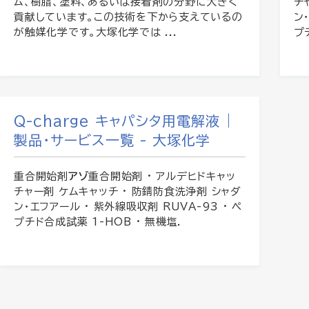
ム、樹脂、塗料、あるいは接着剤の分野に大きく
チ
貢献しています。この技術を下から支えているの
ン
が触媒化学です。大塚化学では ...
プ
Q-charge キャパシタ用電解液 |
製品・サービス一覧 - 大塚化学
重合開始剤
アゾ
重合開始剤 · アルデヒドキャッ
チャー剤 ケムキャッチ · 防錆防食洗浄剤 シャダ
ン・エフアール · 紫外線吸収剤 RUVA-93 · ペ
プチド合成試薬 1-HOB · 無機塩.