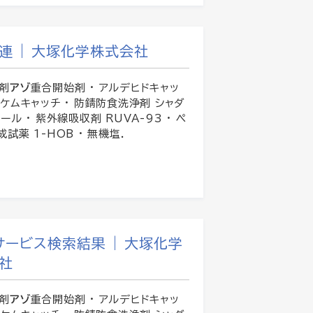
連 | 大塚化学株式会社
剤
アゾ
重合開始剤 · アルデヒドキャッ
 ケムキャッチ · 防錆防食洗浄剤 シャダ
ール · 紫外線吸収剤 RUVA-93 · ペ
試薬 1-HOB · 無機塩.
サービス検索結果 | 大塚化学
社
剤
アゾ
重合開始剤 · アルデヒドキャッ