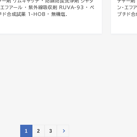
ャー剤 ケムキャッチ · 防錆防食洗浄剤 シャダ
チャー剤
・エフアール · 紫外線吸収剤 RUVA-93 · ペ
ン・エフア
チド合成試薬 1-HOB · 無機塩.
プチド合成
1
2
3