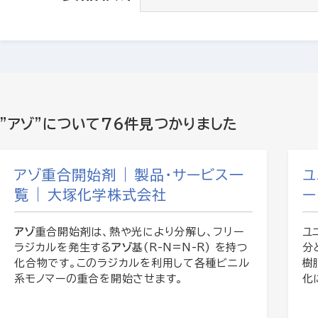
"アゾ"について
76件見つかりました
アゾ重合開始剤 | 製品・サービス一
ユ
覧 | 大塚化学株式会社
ー
アゾ
重合開始剤は、熱や光により分解し、フリー
ユ
ラジカルを発生する
アゾ
基(R-N=N-R) を持つ
分
化合物です。このラジカルを利用して各種ビニル
樹
系モノマーの重合を開始させます。
化