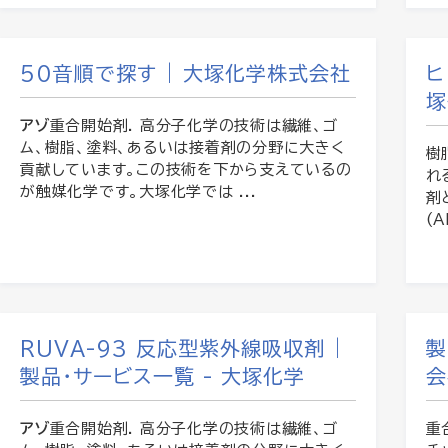
50音順で探す | 大塚化学株式会社
ヒ
塚
アゾ
重合開始剤. 高分子化学の技術は繊維、ゴ
ム、樹脂、塗料、あるいは接着剤の分野に大きく
樹
貢献しています。この技術を下から支えているの
れ
が触媒化学です。大塚化学では ...
剤
(
RUVA-93 反応型紫外線吸収剤 |
製
製品・サービス一覧 - 大塚化学
会
アゾ
重合開始剤. 高分子化学の技術は繊維、ゴ
重