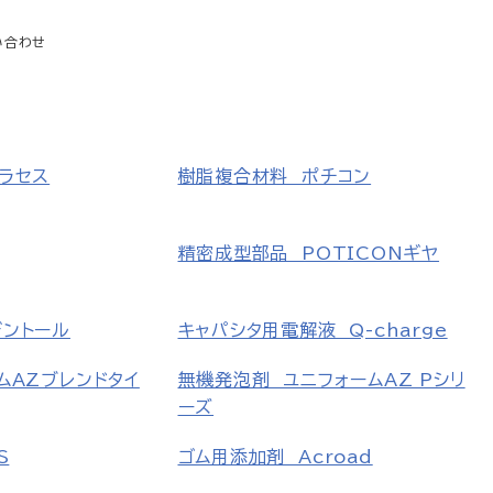
い合わせ
ラセス
樹脂複合材料 ポチコン
精密成型部品 POTICONギヤ
デントール
キャパシタ用電解液 Q-charge
ムAZブレンドタイ
無機発泡剤 ユニフォームAZ Pシリ
ーズ
S
ゴム用添加剤 Acroad