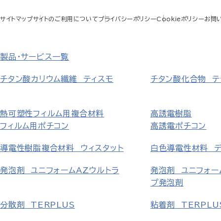
サイトマップ
サイトのご利用について
プライバシーポリシー
Cookieポリシー
お問
製品・サービス一覧
チタン酸カリウム繊維 ティスモ
チタン酸化合物 テ
熱可塑性フィルム用複合材料
高誘電樹脂
フィルム用ポチコン
高誘電ポチコン
導電性樹脂複合材料 ウィスタット
白色導電性材料 
発泡剤 ユニフォームAZウルトラ
発泡剤 ユニフォー
プ発泡剤
分散剤 TERPLUS
粘着剤 TERPLU