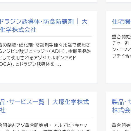
ドラジン誘導体・防食防錆剤 | 大
住宅関
化学株式会社
重合開始
チャー剤
脂の架橋・硬化剤・防錆剤等種々用途で使用さ
ン・エフア
るアジピン酸ジヒドラジド（ADH）、樹脂用発泡
プチド合成
として使用される
アゾ
ジカルボンアミド
ADCA)、ヒドラジン誘導体を ...
品・サービス一覧 | 大塚化学株式
製品・
社
株式会
合開始剤
アゾ
重合開始剤 · アルデヒドキャッ
重合開始