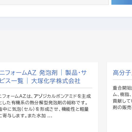
ニフォームAZ 発泡剤 | 製品・サ
高分子
ビス一覧 | 大塚化学株式会社
重合開
ム、樹脂
ニフォームAZは、
アゾ
ジカルボンアミドを主成
貢献して
とした有機系の熱分解型発泡剤の総称です。
剤の販売
脂中に気泡（セル）を形成させ、機能性と軽量
に寄与します。また水加 ...