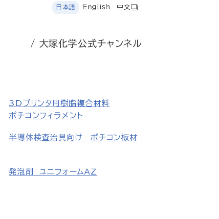
日本語
English
中文
/ 大塚化学公式チャンネル
3Dプリンタ用樹脂複合材料
ポチコンフィラメント
半導体検査治具向け ポチコン板材
発泡剤 ユニフォームAZ