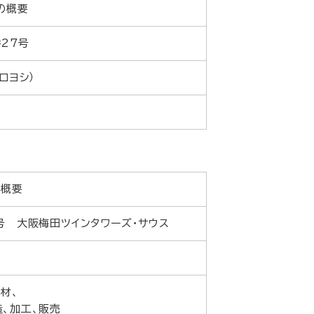
の概要
27号
ロヨシ）
の概要
号 大阪梅田ツインタワーズ・サウス
材、
、加工、販売