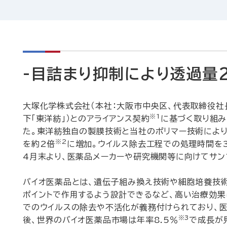
-目詰まり抑制により透過量
大塚化学株式会社（本社：大阪市中央区、代表取締役社長
※1
下「東洋紡」）とのアライアンス契約
に基づく取り組み
た。東洋紡独自の製膜技術と当社のポリマー技術によ
※2
を約2倍
に増加。ウイルス除去工程での処理時間を
4月末より、医薬品メーカーや研究機関等に向けてサン
バイオ医薬品とは、遺伝子組み換え技術や細胞培養技
ポイントで作用するよう設計できるなど、高い治療効
でのウイルスの除去や不活化が義務付けられており、
※3
後、世界のバイオ医薬品市場は年率8.5％
で成長が