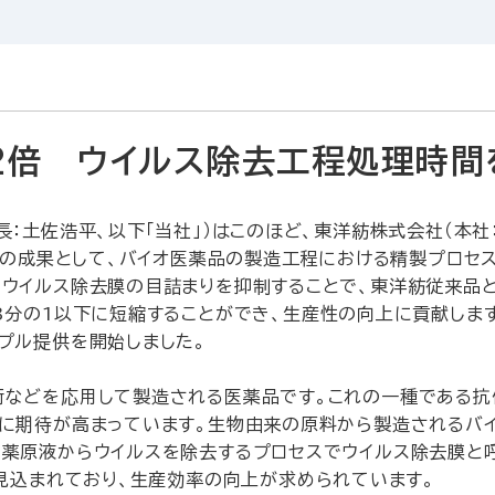
2倍 ウイルス除去工程処理時間
：土佐浩平、以下「当社」）はこのほど、東洋紡株式会社（本社
の成果として、バイオ医薬品の製造工程における精製プロセ
りウイルス除去膜の目詰まりを抑制することで、東洋紡従来品
3分の1以下に短縮することができ、生産性の向上に貢献しま
プル提供を開始しました。
術などを応用して製造される医薬品です。これの一種である抗
果に期待が高まっています。生物由来の原料から製造されるバ
医薬原液からウイルスを除去するプロセスでウイルス除去膜と
見込まれており、生産効率の向上が求められています。