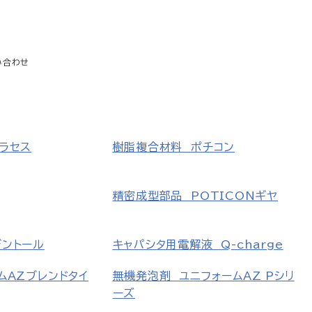
い合わせ
ラセス
樹脂複合材料 ポチコン
精密成型部品 POTICONギヤ
デントール
キャパシタ用電解液 Q-charge
ムAZブレンドタイ
無機発泡剤 ユニフォームAZ Pシリ
ーズ