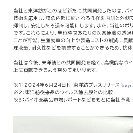
当社と東洋紡がこのほど新たに共同開発したのは、バ
技術を応用し、膜の内部に施される孔径を内側と外側
抑制し、安定したろ過を可能にします。また、当社のポ
です。これらにより、単位時間あたりの医薬原液の透過
ことが可能。生産効率の向上や製造コストの削減に貢献
理液量、耐久性などを調整することができるため、抗
当社は今後、東洋紡との共同開発を経て、高機能なウ
上に貢献できるよう努めてまいります。
※1：2024年6月24日付 東洋紡プレスリリース：
https
※2：東洋紡従来品のウイルス除去膜との比較
※3：バイオ医薬品市場レポートなどをもとに当社予測