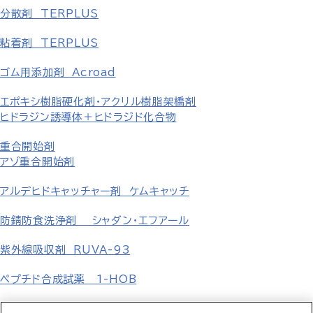
分散剤 TERPLUS
粘着剤 TERPLUS
ゴム用添加剤 Acroad
エポキシ樹脂硬化剤・アクリル樹脂架橋剤
ヒドラジン誘導体＋ヒドラジド化合物
重合開始剤
アゾ重合開始剤
アルデヒドキャッチャー剤 ケムキャッチ
防錆防食洗浄剤 シャダン・エフアール
紫外線吸収剤 RUVA-93
ペプチド合成試薬 1-HOB
無機塩