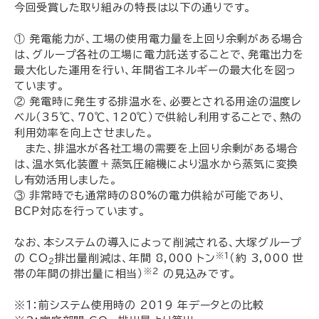
今回受賞した取り組みの特長は以下の通りです。
① 発電能力が、工場の使用電力量を上回り余剰がある場合
は、グループ各社の工場に電力託送することで、発電出力を
最大化した運用を行い、年間省エネルギーの最大化を図っ
ています。
② 発電時に発生する排温水を、必要とされる用途の温度レ
ベル（35℃、70℃、120℃）で供給し利用することで、熱の
利用効率を向上させました。
また、排温水が各社工場の需要を上回り余剰がある場合
は、温水気化装置＋蒸気圧縮機により温水から蒸気に変換
し有効活用しました。
③ 非常時でも通常時の80%の電力供給が可能であり、
BCP対応を行っています。
なお、本システムの導入によって削減される、大塚グループ
※１
の CO
排出量削減は、年間 8,000 トン
（約 3,000 世
2
※２
帯の年間の排出量に相当）
の見込みです。
※１：前システム使用時の 2019 年データとの比較