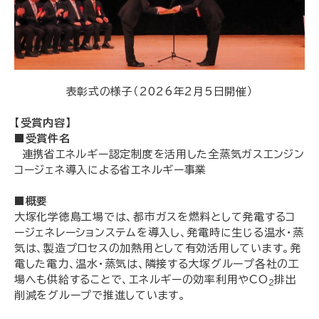
表彰式の様子（2026年2月5日開催）
【受賞内容】
■受賞件名
連携省エネルギー認定制度を活用した全蒸気ガスエンジン
コージェネ導入による省エネルギー事業
■概要
大塚化学徳島工場では、都市ガスを燃料として発電するコ
ージェネレーションステムを導入し、発電時に生じる温水・蒸
気は、製造プロセスの加熱用として有効活用しています。発
電した電力、温水・蒸気は、隣接する大塚グループ各社の工
場へも供給することで、エネルギーの効率利用やCO
排出
2
削減をグループで推進しています。