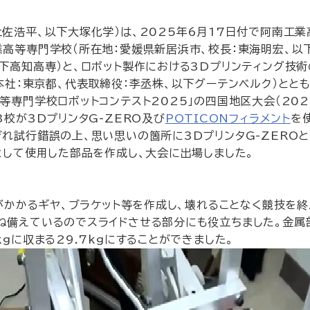
佐浩平、以下大塚化学）は、2025年6月17日付で阿南工業
業高等専門学校（所在地：愛媛県新居浜市、校長：東海明宏、以
以下高知高専）と、ロボット製作における3Dプリンティング技
本社：東京都、代表取締役：李丞株、以下グーテンベルク）とと
門学校ロボットコンテスト2025」の四国地区大会（2025年
校が3DプリンタG-ZERO及び
POTICONフィラメント
を
試行錯誤の上、思い思いの箇所に3DプリンタG-ZEROと、P
として使用した部品を作成し、大会に出場しました。
がかかるギヤ、ブラケット等を作成し、壊れることなく競技を
ね備えているのでスライドさせる部分にも役立ちました。金属
gに収まる29.7kgにすることができました。