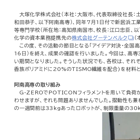
大塚化学株式会社（本社：大阪市、代表取締役社長：土
和田恭子、以下阿南高専）、同年7月1日付で新居浜工
等専門学校（所在地：高知県南国市、校長：江口忠臣、
化学の資本業務提携先の
株式会社グーテンベルク
（
この度、その活動の節目となる「アイデア対決・全国高等専
16日）を終え、成果の確認を行いました。今回は、高専3
い期間となりました。そうした状況でも、各校は、それぞれ
香族ポリアミドに20%のTISMO繊維を配合)を材料
阿南高専の取り組み
G-ZEROでPOTICONフィラメントを用いて負荷
わせますが、それも問題ありませんでした。摺動性も兼
の一週間前は33kgあったロボットが、制限重量の30k