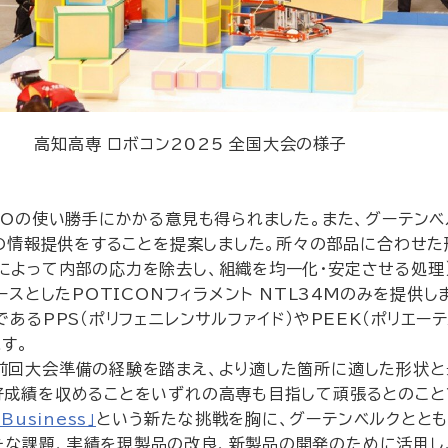
高知高専 ロボコン2025 全国大会の様子
ROの使い勝手にかかる意見も得られました。また、グーテン
ための情報提供をすることを提案しました。所々の部品に合わせ
によって内部の応力を除去し、組織を均一化・安定させる処理
スとしたPOTICONフィラメント NTL34Mのみを提供
あるPPS（ポリフェニレンサルファイド）やPEEK（ポリエー
ます。
回大会準備の経験を踏まえ、より適した箇所に適した形状と
好成績を収めることをいずれの高専も目指して頑張るとのこと
Business」
という新たな挑戦を胸に、グーテンベルクとと
たな課題、実績を現製品の改良、新製品の開発のために活用し