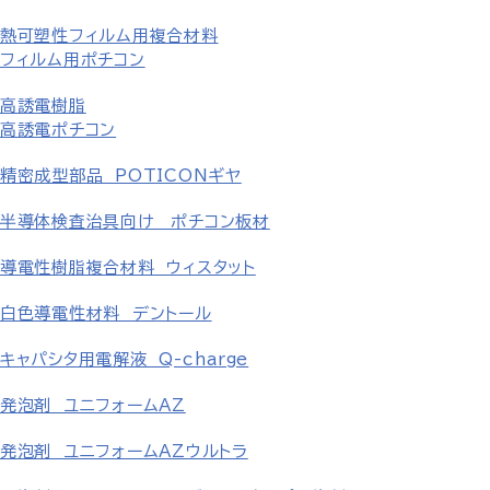
熱可塑性フィルム用複合材料
フィルム用ポチコン
高誘電樹脂
高誘電ポチコン
精密成型部品 POTICONギヤ
半導体検査治具向け ポチコン板材
導電性樹脂複合材料 ウィスタット
白色導電性材料 デントール
キャパシタ用電解液 Q-charge
発泡剤 ユニフォームAZ
発泡剤 ユニフォームAZウルトラ