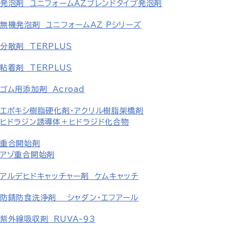
発泡剤 ユニフォームAZブレンドタイプ発泡剤
無機発泡剤 ユニフォームAZ Pシリーズ
分散剤 TERPLUS
粘着剤 TERPLUS
ゴム用添加剤 Acroad
エポキシ樹脂硬化剤・アクリル樹脂架橋剤
ヒドラジン誘導体＋ヒドラジド化合物
重合開始剤
アゾ重合開始剤
アルデヒドキャッチャー剤 ケムキャッチ
防錆防食洗浄剤 シャダン・エフアール
紫外線吸収剤 RUVA-93